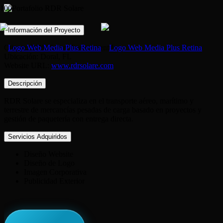
Información del Proyecto
Cliente: RDR Solare Investement Inc
Ubicación: Doral, FL
Website URL:
www.rdrsolare.com
Descripción
RDR Solare se especializa en el transporte aéreo, marítimo y
terrestre de mercancías pesadas de carga basado en proyectos y
gestión de paquetería con entrega directa.
Servicios Adquiridos
Diseño Website
Diseño de Logo
Imagen Corporativa
Publicidad Exterior