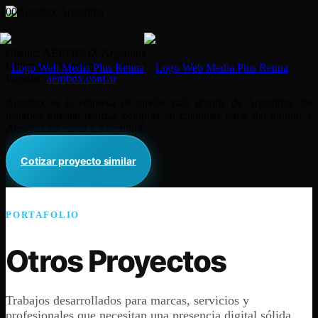
Cliente: AEROBOX Argentina
Ubicación: Argentina
Website:
aerobox.com.ar
Aerobox es la empresa de envíos más grande de Argentina, los
usuarios pueden realizar compras en cualquier parte del mundo y
Aerobox las envía a Argentina.
Cotizar proyecto similar
PORTAFOLIO
Otros Proyectos
Trabajos desarrollados para marcas, servicios y
profesionales que necesitan una presencia digital sólida.